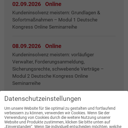
02.09.2026
Online
Kundeninsolvenz meistern: Grundlagen &
Sofortmaßnahmen – Modul 1 Deutsche
Kongress Online Seminarreihe
08.09.2026
Online
Kundeninsolvenz meistern: vorläufiger
Verwalter, Forderungsanmeldung,
Sicherungsrechte, schwebende Verträge –
Modul 2 Deutsche Kongress Online
Seminarreihe
Datenschutzeinstellungen
Um unsere Website für Sie optimal zu gestalten und fortlaufend
verbessern zu können, verwenden wir Cookies. Wenn Sie der
Verwendung von Cookies durch die weitere Nutzung unserer
Website und Produkte zustimmen, klicken Sie bitte unten auf
Publikationen
„Einverstanden“. Wenn Sie individuell entscheiden möchten, welche