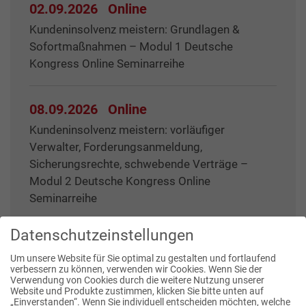
02.09.2026
Online
Kundeninsolvenz meistern: Grundlagen &
Sofortmaßnahmen – Modul 1 Deutsche
Kongress Online Seminarreihe
08.09.2026
Online
Kundeninsolvenz meistern: vorläufiger
Verwalter, Forderungsanmeldung,
Sicherungsrechte, schwebende Verträge –
Modul 2 Deutsche Kongress Online
Seminarreihe
Datenschutzeinstellungen
Um unsere Website für Sie optimal zu gestalten und fortlaufend
verbessern zu können, verwenden wir Cookies. Wenn Sie der
Verwendung von Cookies durch die weitere Nutzung unserer
Website und Produkte zustimmen, klicken Sie bitte unten auf
Publikationen
„Einverstanden“. Wenn Sie individuell entscheiden möchten, welche