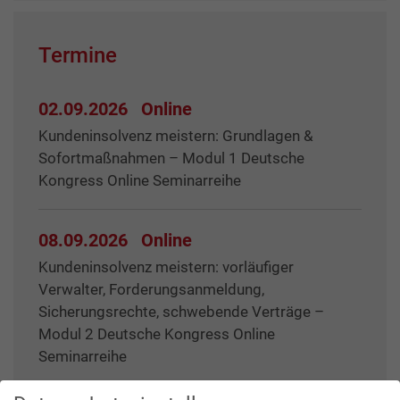
Termine
02.09.2026
Online
Kundeninsolvenz meistern: Grundlagen &
Sofortmaßnahmen – Modul 1 Deutsche
Kongress Online Seminarreihe
08.09.2026
Online
Kundeninsolvenz meistern: vorläufiger
Verwalter, Forderungsanmeldung,
Sicherungsrechte, schwebende Verträge –
Modul 2 Deutsche Kongress Online
Seminarreihe