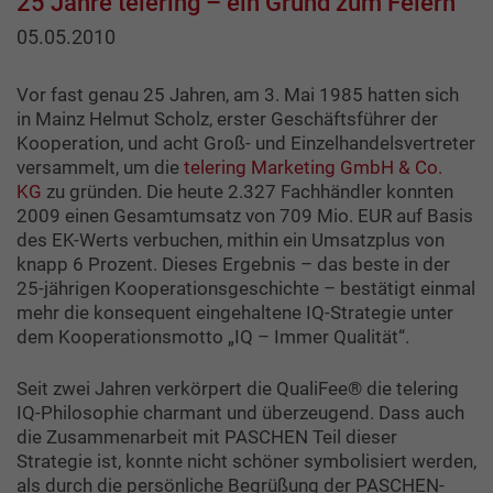
25 Jahre telering – ein Grund zum Feiern
05.05.2010
Vor fast genau 25 Jahren, am 3. Mai 1985 hatten sich
in Mainz Helmut Scholz, erster Geschäftsführer der
Kooperation, und acht Groß- und Einzelhandelsvertreter
versammelt, um die
telering Marketing GmbH & Co.
KG
zu gründen. Die heute 2.327 Fachhändler konnten
2009 einen Gesamtumsatz von 709 Mio. EUR auf Basis
des EK-Werts verbuchen, mithin ein Umsatzplus von
knapp 6 Prozent. Dieses Ergebnis – das beste in der
25-jährigen Kooperationsgeschichte – bestätigt einmal
mehr die konsequent eingehaltene IQ-Strategie unter
dem Kooperationsmotto „IQ – Immer Qualität“.
Seit zwei Jahren verkörpert die QualiFee® die telering
IQ-Philosophie charmant und überzeugend. Dass auch
die Zusammenarbeit mit PASCHEN Teil dieser
Strategie ist, konnte nicht schöner symbolisiert werden,
als durch die persönliche Begrüßung der PASCHEN-