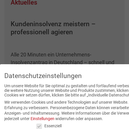
Aktuelles
Kundeninsolvenz meistern –
professionell agieren
Alle 20 Minuten ein Unternehmens-
Insolvenzantrag in Deutschland – schnell und
rechtssicher handeln: Jetzt anmelden
Datenschutzeinstellungen
Um unsere Website für Sie optimal zu gestalten und fortlaufend verb
die weitere Nutzung unserer Website und Produkte zustimmen, klicken S
Cookies wir setzen dürfen, klicken Sie bitte auf „Individuelle Datenschu
Wir verwenden Cookies und andere Technologien auf unserer Website. E
Erfahrung zu verbessern.
Personenbezogene Daten können verarbeitet w
Anzeigen- und Inhaltsmessung.
Weitere Informationen über die Verwen
jederzeit unter
Einstellungen
widerrufen oder anpassen.
Datenschutzeinstellungen
Essenziell