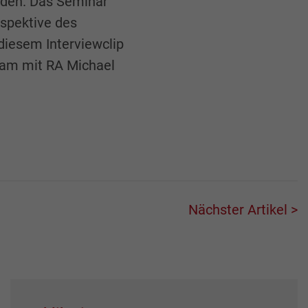
aden. Das Seminar
rspektive des
diesem Interviewclip
sam mit RA Michael
Nächster Artikel >