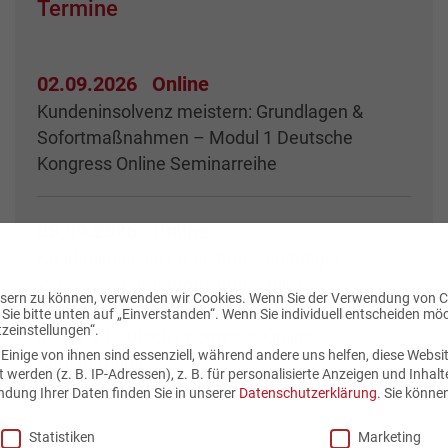
Termine
02.09.2026
Online
Kundeninsolvenz meistern: Grundlagen &
Sofortmaßnahmen – Modul 1 Deutsche
Kongress Online Seminarreihe
08.09.2026
Online
Kundeninsolvenz meistern: vorläufiger
Verwalter, Forderungsanmeldung,
essern zu können, verwenden wir Cookies. Wenn Sie der Verwendung von 
Sicherungsrechte, schwebende Verträge –
ie bitte unten auf „Einverstanden“. Wenn Sie individuell entscheiden mö
tzeinstellungen“.
Modul 2 Deutsche Kongress Online
inige von ihnen sind essenziell, während andere uns helfen, diese Websit
Seminarreihe
erden (z. B. IP-Adressen), z. B. für personalisierte Anzeigen und Inhalt
dung Ihrer Daten finden Sie in unserer
Datenschutzerklärung
.
Sie könne
Statistiken
Marketing