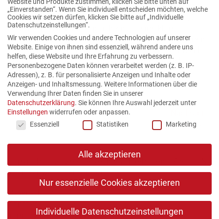
Website und Produkte zustimmen, klicken Sie bitte unten auf
und deren Aufteilung zwischen Verkäufer(n) und ihren
„Einverstanden“. Wenn Sie individuell entscheiden möchten, welche
Lieferanten geregelt werden, um die Gelegenheit zu
Cookies wir setzen dürfen, klicken Sie bitte auf „Individuelle
Datenschutzeinstellungen“.
nutzen, Aktualisierungspflichten auf eine klare
Wir verwenden Cookies und andere Technologien auf unserer
einvernehmlich definierte Grundlage stellen zu können.
Website. Einige von ihnen sind essenziell, während andere uns
Zu beachten ist bei alldem immer, dass die Mehrzahl
helfen, diese Website und Ihre Erfahrung zu verbessern.
der neuen Regelungen für das B2C- Bereich nicht
Personenbezogene Daten können verarbeitet werden (z. B. IP-
wirksam abbedungen werden können.
Adressen), z. B. für personalisierte Anzeigen und Inhalte oder
Anzeigen- und Inhaltsmessung.
Weitere Informationen über die
Verwendung Ihrer Daten finden Sie in unserer
Datenschutzerklärung
.
Sie können Ihre Auswahl jederzeit unter
Einstellungen
widerrufen oder anpassen.
< Vorheriger
zurück zur
Nächster
Datenschutzeinstellungen
Essenziell
Statistiken
Marketing
Artikel
Übersicht
Artikel >
Alle akzeptieren
Copyright © 2026 Alle Rechte vorbehalten. PASCHEN
Rechtsanwälte PartGmbB
Nur essenzielle Cookies akzeptieren
Datenschutz
Kontakt
Individuelle Datenschutzeinstellungen
Impressum