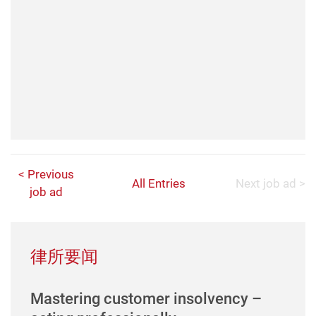
< Previous
All Entries
Next job ad >
job ad
律所要闻
Mastering customer insolvency –