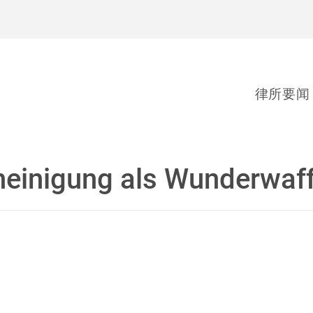
律所要闻
cheinigung als Wunderwaf