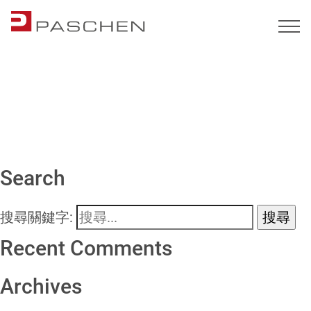
彙整:
Standorte
Berlin Office
Munich Office
Cologne Office
Leipzig Office
Search
搜尋關鍵字:
Recent Comments
Archives